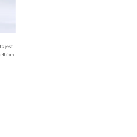
o jest
ielbiam