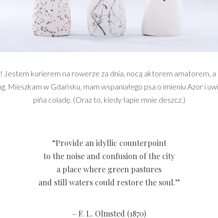
! Jestem kurierem na rowerze za dnia, nocą aktorem amatorem, a t
og. Mieszkam w Gdańsku, mam wspaniałego psa o imieniu Azor i uw
piña coladę. (Oraz to, kiedy łapie mnie deszcz.)
“Provide an idyllic counterpoint
to the noise and confusion of the city
a place where green pastures
and still waters could restore the soul.”
– F. L. Olmsted (1870)