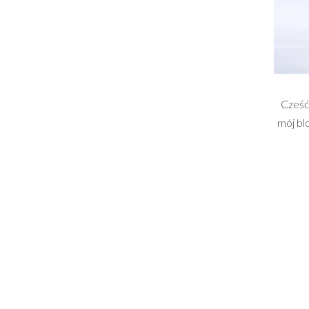
Cześć
mój bl